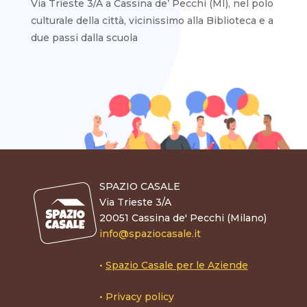
Via Trieste 3/A a Cassina de’ Pecchi (MI), nel polo
culturale della città, vicinissimo alla Biblioteca e a
due passi dalla scuola
SPAZIO CASALE
Via Trieste 3/A
20051 Cassina de' Pecchi (Milano)
info@spaziocasale.it
•
Spazio Casale per le Aziende
•
Privacy policy