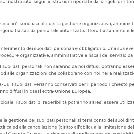
ul nostro sito, segui le istruzioni riportate dai singoli fornitor
rticolari”, sono raccolti per la gestione organizzativa, amministr
ngono trattati da personale autorizzato. Il loro trattamento è 
 conferimento dei suoi dati personali è obbligatorio. Una sua ev
cedure organizzative, amministrative e fiscali del servizio da l
. I suoi dati personali non saranno da noi diffusi; potranno esse
, od alle organizzazioni che collaborano con noi nella realizzazi
a-UE. I suoi dati verranno conservati per il periodo richiesto pe
anno diffusi in paesi extra-Unione Europea.
incipale. I suoi dati di reperibilità potranno altresì essere util
ella gestione dei suoi dati personali si terrà conto dei suoi diri
ettifica ed alla cancellazione (diritto all’oblio), alla limitazione 