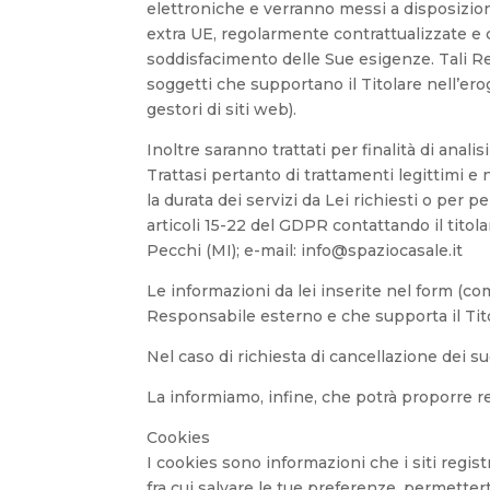
elettroniche e verranno messi a disposizion
extra UE, regolarmente contrattualizzate e c
soddisfacimento delle Sue esigenze. Tali Re
soggetti che supportano il Titolare nell’erog
gestori di siti web).
Inoltre saranno trattati per finalità di anal
Trattasi pertanto di trattamenti legittimi e
la durata dei servizi da Lei richiesti o per p
articoli 15-22 del GDPR contattando il titola
Pecchi (MI); e-mail: info@spaziocasale.it
Le informazioni da lei inserite nel form (co
Responsabile esterno e che supporta il Titol
Nel caso di richiesta di cancellazione dei s
La informiamo, infine, che potrà proporre rec
Cookies
I cookies sono informazioni che i siti regi
fra cui salvare le tue preferenze, permetter