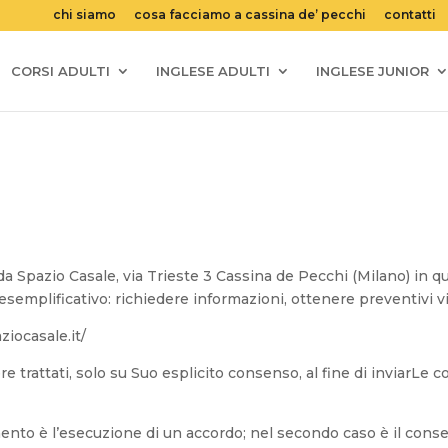
chi siamo
cosa facciamo a cassina de’ pecchi
contatti
CORSI ADULTI
INGLESE ADULTI
INGLESE JUNIOR
i da Spazio Casale, via Trieste 3 Cassina de Pecchi (Milano) in qu
olo esemplificativo: richiedere informazioni, ottenere preventivi
ziocasale.it/
sere trattati, solo su Suo esplicito consenso, al fine di inviarLe
amento è l’esecuzione di un accordo; nel secondo caso è il cons