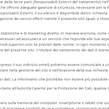
e delle terze parti (Responsabili Esterni del trattamento) nel
he offrono adeguate garanzie di sicurezza, necessarie per la for
sponsabili Esterni, il cui elenco è disponibile dietro richiest
azione dei servizi offerti tramite il presente sito (quali, a tito
isi statistiche e di marketing diretto, in maniera anonima, come 
 necessari ad assicurarLe un servizio che risponda alle Sue aspe
eriodi superiori solo se previsti dalle norme. In ogni momento Lei
re del presente sito. Il titolare del trattamento dei dati è Mart
mpreso il suo indirizzo email) potranno essere comunicate a una
are nella gestione del sito e nell’evasione della sua richiesta.
uoi dati, La informiamo che potrebbe non essere più possibile co
lamo all’Autorità Garante per la Protezione dei Dati, qualora rite
strano sulla memoria del computer, smartphone o tablet che usi 
ti di acquistare prodotti da un e-commerce, riconoscerti quando