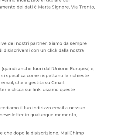
 vanno indirizzate al titolare del
ttamento dei dati è Marta Signore, Via Trento,
ative dei nostri partner. Siamo da sempre
i disiscriversi con un click dalla nostra
 (quindi anche fuori dall’Unione Europea) e,
 si specifica come rispettano le richieste
a email, che è gestita su Gmail.
er e clicca sui link; usiamo queste
on cediamo il tuo indirizzo email a nessun
 la newsletter in qualunque momento,
e che dopo la disiscrizione, MailChimp