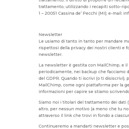
trattamento, il diritto di proporre un reclamo
trattamento, utilizzando i recapiti sotto-rip
1 – 20051 Cassina de’ Pecchi (MI); e-mail: i
Newsletter
Le usiamo di tanto in tanto per mandare mate
rispettosi della privacy dei nostri clienti e 
newsletter.
La newsletter è gestita con MailChimp, e il
periodicamente, nei backup che facciamo dell
del GDPR. Quando ti iscrivi (o ti disiscrivi)
MailChimp, come ogni piattaforma per la ges
informazioni per capire se stiamo scrivendo
Siamo noi i titolari del trattamento dei dati 
altro, per nessun motivo (a meno che tu non
attraverso il link che trovi in fondo a ciasc
Continueremo a mandarti newsletter e post 