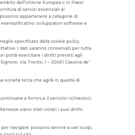
l’ambito dell’Unione Europea o in Paesi
nitura di servizi essenziali al
a, possono appartenere a categorie di
lo esemplificativo: sviluppatori software e
meglio specificato dalla cookie policy.
ttative. I dati saranno conservati per tutta
 potrà esercitare i diritti previsti agli
a Signore, Via Trento, 1 – 20051 Cassina de’
 società terza che agirà in qualità di
ntinuare a fornirLe il servizio richiestoci.
nesse siano stati violati i suoi diritti.
per navigare: possono servire a vari scopi,
 torni sul sito.