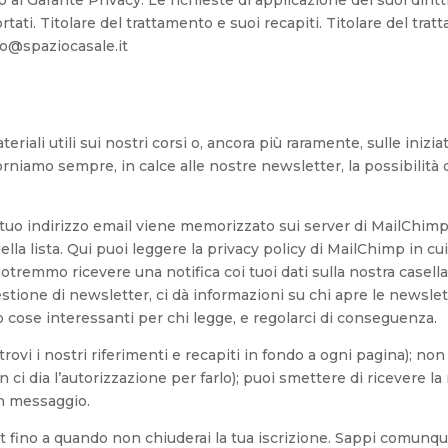
 al Garante Privacy. Le richieste di applicazione dei suoi diritti
ortati. Titolare del trattamento e suoi recapiti. Titolare del tra
nfo@spaziocasale.it
riali utili sui nostri corsi o, ancora più raramente, sulle inizi
forniamo sempre, in calce alle nostre newsletter, la possibilità d
 tuo indirizzo email viene memorizzato sui server di MailChimp
a lista. Qui puoi leggere la privacy policy di MailChimp in cui
, potremmo ricevere una notifica coi tuoi dati sulla nostra casell
tione di newsletter, ci dà informazioni su chi apre le newslett
 cose interessanti per chi legge, e regolarci di conseguenza.
(trovi i nostri riferimenti e recapiti in fondo a ogni pagina); n
 ci dia l’autorizzazione per farlo); puoi smettere di ricevere
un messaggio.
fino a quando non chiuderai la tua iscrizione. Sappi comunqu