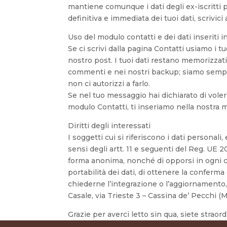
mantiene comunque i dati degli ex-iscritti p
definitiva e immediata dei tuoi dati, scriv
Uso del modulo contatti e dei dati inseriti 
Se ci scrivi dalla pagina Contatti usiamo i t
nostro post. I tuoi dati restano memorizzati 
commenti e nei nostri backup; siamo sempre
non ci autorizzi a farlo.
Se nel tuo messaggio hai dichiarato di vole
modulo Contatti, ti inseriamo nella nostra ma
Diritti degli interessati
I soggetti cui si riferiscono i dati persona
sensi degli artt. 11 e seguenti del Reg. UE 20
forma anonima, nonché di opporsi in ogni caso
portabilità dei dati, di ottenere la conferm
chiederne l’integrazione o l’aggiornamento, 
Casale, via Trieste 3 – Cassina de’ Pecchi (M
Grazie per averci letto sin qua, siete straord