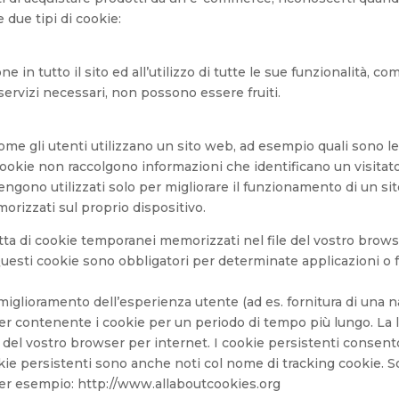
 due tipi di cookie:
e in tutto il sito ed all’utilizzo di tutte le sue funzionalità,
servizi necessari, non possono essere fruiti.
me gli utenti utilizzano un sito web, ad esempio quali sono le 
okie non raccolgono informazioni che identificano un visitator
ono utilizzati solo per migliorare il funzionamento di un sito 
rizzati sul proprio dispositivo.
tratta di cookie temporanei memorizzati nel file del vostro bro
esti cookie sono obbligatori per determinate applicazioni o fun
 miglioramento dell’esperienza utente (ad es. fornitura di una n
er contenente i cookie per un periodo di tempo più lungo. La 
i del vostro browser per internet. I cookie persistenti consent
 cookie persistenti sono anche noti col nome di tracking cookie
 per esempio: http://www.allaboutcookies.org