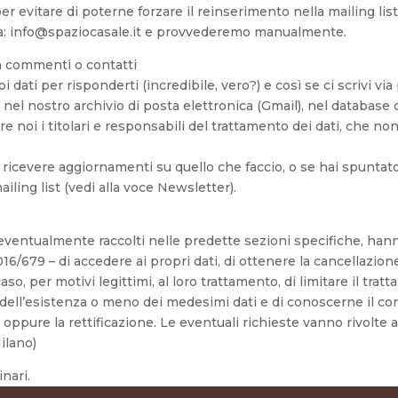
er evitare di poterne forzare il reinserimento nella mailing list
ici a: info@spaziocasale.it e provvederemo manualmente.
in commenti o contatti
uoi dati per risponderti (incredibile, vero?) e così se ci scrivi 
nel nostro archivio di posta elettronica (Gmail), nel database de
 noi i titolari e responsabili del trattamento dei dati, che n
r ricevere aggiornamenti su quello che faccio, o se hai spuntat
iling list (vedi alla voce Newsletter).
li, eventualmente raccolti nelle predette sezioni specifiche, han
16/679 – di accedere ai propri dati, di ottenere la cancellazione 
, per motivi legittimi, al loro trattamento, di limitare il tratt
a dell’esistenza o meno dei medesimi dati e di conoscerne il cont
oppure la rettificazione. Le eventuali richieste vanno rivolte a
ilano)
inari.