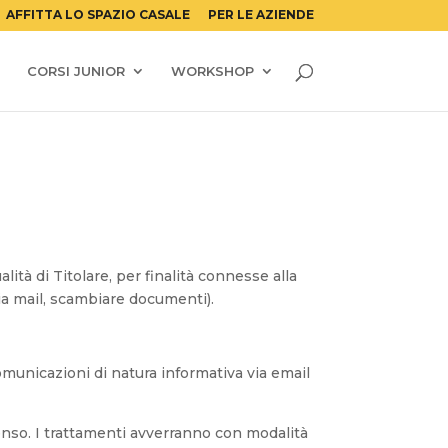
AFFITTA LO SPAZIO CASALE
PER LE AZIENDE
CORSI JUNIOR
WORKSHOP
alità di Titolare, per finalità connesse alla
 via mail, scambiare documenti).
 comunicazioni di natura informativa via email
enso. I trattamenti avverranno con modalità