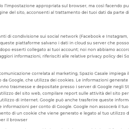
ndo l’impostazione appropriata sul browser, ma così facendo puo
ine del sito, acconsenti al trattamento dei tuoi dati da parte di
santi di condivisione sui social network (Facebook e Instagram, 
queste piattaforme salvano i dati in cloud su server che posson
 dopo esserti collegato ai tuoi account; noi non abbiamo accor
giori informazioni, riferisciti alle relative privacy policy dei S
 comunicazione correlata al marketing, Spazio Casale impiega il
o da Google, che utilizza dei cookies. Le informazioni generate 
anno trasmesse e depositate presso i server di Google negli Sta
ilizzo del sito web, compilare report sulle attività del sito per 
all’utilizzo di internet. Google può anche trasferire queste infor
tte informazioni per conto di Google. Google non assocerà il tu
ento di un cookie che viene generato e legato al tuo utilizzo d
per il browser