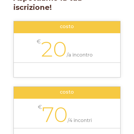
iscrizione!
costo
20
€
/
a incontro
costo
70
€
/
4 incontri