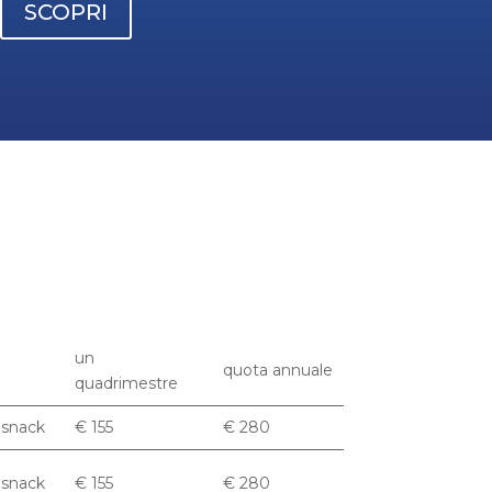
SCOPRI
un
quota annuale
quadrimestre
t snack
€ 155
€ 280
t snack
€ 155
€ 280