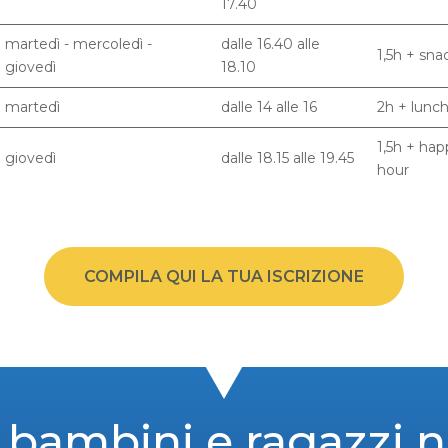
17.40
martedì - mercoledì -
dalle 16.40 alle
1,5h + sna
giovedì
18.10
martedì
dalle 14 alle 16
2h + lunc
1,5h + ha
giovedì
dalle 18.15 alle 19.45
hour
COMPILA QUI LA TUA ISCRIZIONE
r bambini e ragazzi n