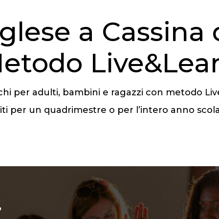
nglese a Cassina
etodo Live&Lea
ecchi per adulti, bambini e ragazzi con metodo L
viti per un quadrimestre o per l’intero anno scol
?