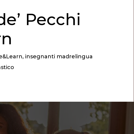
 de’ Pecchi
rn
ive&Learn, insegnanti madrelingua
astico