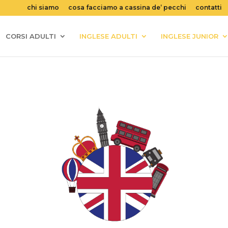
chi siamo
cosa facciamo a cassina de’ pecchi
contatti
CORSI ADULTI
INGLESE ADULTI
INGLESE JUNIOR