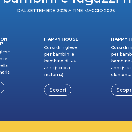
DAL SETTEMBRE 2025 A FINE MAGGIO 2026
OON
HAPPY HOUSE
HAPPY 
MP
Corsi di inglese
Corsi di i
glese
per bambini e
per bambi
ni e
bambine di 5-6
bambine d
ella
anni (scuola
anni (scu
maria
materna)
elementa
Scopri
Scopr