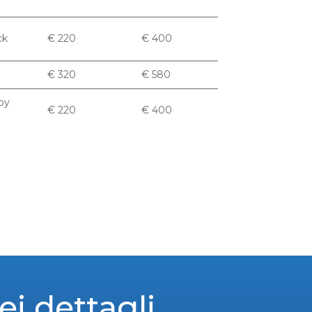
ck
€ 220
€ 400
h
€ 320
€ 580
ppy
€ 220
€ 400
ei dettagli