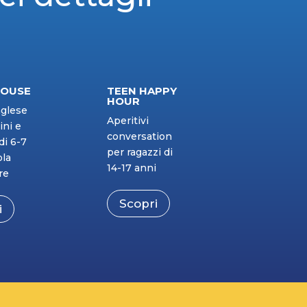
HOUSE
TEEN HAPPY
HOUR
nglese
Aperitivi
ni e
conversation
i 6-7
per ragazzi di
ola
14-17 anni
re
Scopri
i