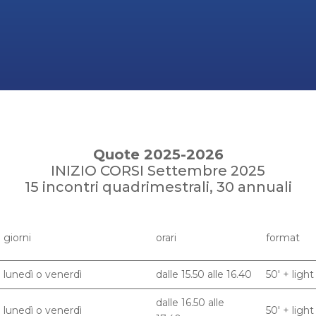
Quote 2025-2026
INIZIO CORSI Settembre 2025
15 incontri quadrimestrali, 30 annuali
giorni
orari
format
lunedì o venerdì
dalle 15.50 alle 16.40
50' + ligh
dalle 16.50 alle
lunedì o venerdì
50' + ligh